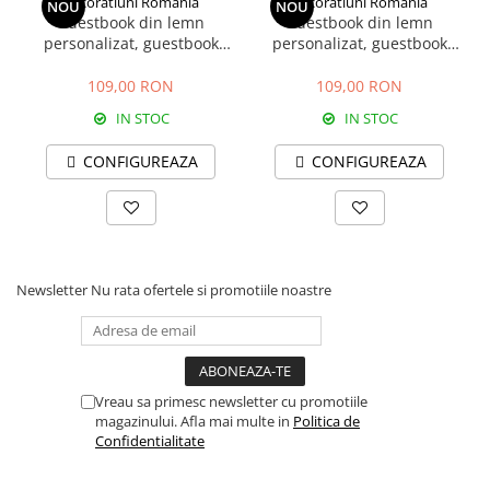
Decoratiuni Romania
Decoratiuni Romania
NOU
NOU
Guestbook din lemn
Guestbook din lemn
personalizat, guestbook
personalizat, guestbook
coperti - model ramura cu
nunta - model ramura cu
flori si fluturi
flori si candele agatate
109,00 RON
109,00 RON
IN STOC
IN STOC
CONFIGUREAZA
CONFIGUREAZA
Newsletter
Nu rata ofertele si promotiile noastre
Vreau sa primesc newsletter cu promotiile
magazinului. Afla mai multe in
Politica de
Confidentialitate