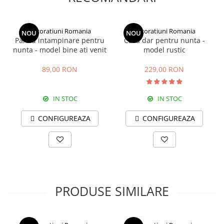
imagini.
Nodurile mai mici de 2.5 cm in diametru nu sunt considerate
defect.
Produsul poate contine erori de dimensiune intre 1-10mm.
Decoratiuni Romania
Decoratiuni Romania
NOU
NOU
Panou intampinare pentru
Casa dar pentru nunta -
nunta - model bine ati venit
model rustic
89,00 RON
229,00 RON
IN STOC
IN STOC
CONFIGUREAZA
CONFIGUREAZA
PRODUSE SIMILARE