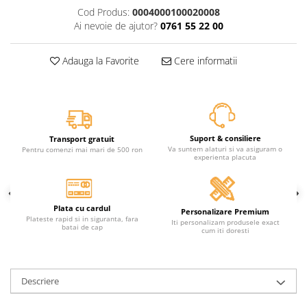
Cod Produs:
0004000100020008
Ai nevoie de ajutor?
0761 55 22 00
Adauga la Favorite
Cere informatii
Suport & consiliere
Transport gratuit
Va suntem alaturi si va asiguram o
Pentru comenzi mai mari de 500 ron
experienta placuta
Plata cu cardul
Personalizare Premium
Plateste rapid si in siguranta, fara
Iti personalizam produsele exact
batai de cap
cum iti doresti
Descriere