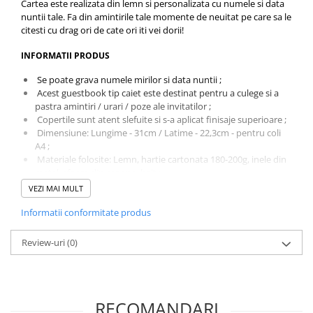
Cartea este realizata din lemn si personalizata cu numele si data
nuntii tale. Fa din amintirile tale momente de neuitat pe care sa le
citesti cu drag ori de cate ori iti vei dorii!
INFORMATII PRODUS
Se poate grava numele mirilor si data nuntii ;
Acest guestbook tip caiet este destinat pentru a culege si a
pastra amintiri / urari / poze ale invitatilor ;
Copertile sunt atent slefuite si s-a aplicat finisaje superioare ;
Dimensiune: Lungime - 31cm / Latime - 22,3cm - pentru coli
A4 ;
Materiale folosite: Lemn, hartie cartonata 180-200g, inele din
metal, sfoara din canepa, bait ;
Culoare: natur, vintage ;
VEZI MAI MULT
Grosime material/lemn folosit: 4mm ;
Informatii conformitate produs
Produsul din imagini este natur.
BINE DE STIUT
Review-uri
(0)
Produsul este realizat in atelierul nostru. Placile lemnoase au
o suprafata uniforma si folosim lemn de calitate clasa A.
Lucrand cu lemn stratificat/masiv, nuanta si textura data de
fiecare bloc de lemn poate fi diferita fata de cea prezentata in
RECOMANDARI