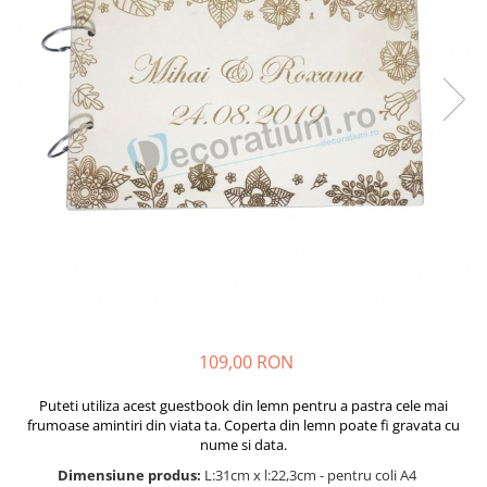
Decoratiuni aniversare diverse
copii
Cutii pentru poze si stick usb botez
Panouri si rame decor botez
Candy bar botez
Decoratiuni botez diverse
109,00 RON
Puteti utiliza acest guestbook din lemn pentru a pastra cele mai
frumoase amintiri din viata ta. Coperta din lemn poate fi gravata cu
nume si data.
Dimensiune produs:
L:31cm x l:22,3cm - pentru coli A4