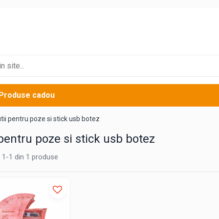
Produse cadou
tii pentru poze si stick usb botez
 pentru poze si stick usb botez
1-
1
din
1
produse