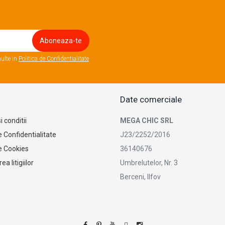
ulte in
Politica de Confidentialitate
Date comerciale
 conditii
MEGA CHIC SRL
e Confidentialitate
J23/2252/2016
de Cookies
36140676
ea litigiilor
Umbrelutelor, Nr. 3
Berceni, Ilfov