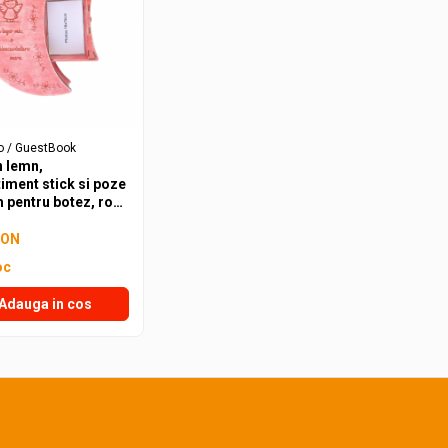
o / GuestBook
n lemn,
ment stick si poze
 pentru botez, roz
RON
oc
Adauga in cos