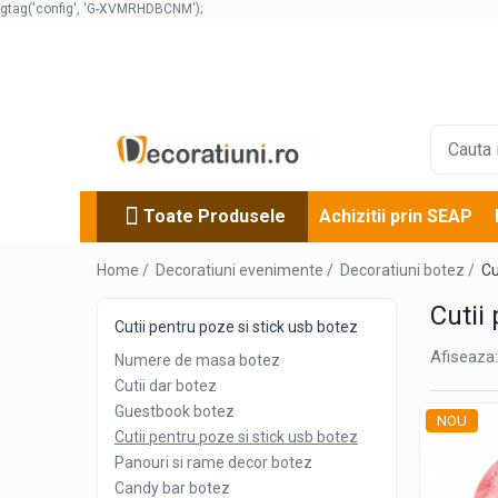
gtag('config', 'G-XVMRHDBCNM');
Toate Produsele
Decoratiuni evenimente
Decoratiuni nunta
Numere de masa nunta
Cutii dar nunta
Toate Produsele
Achizitii prin SEAP
Guestbook nunta
Cutii pentru stick usb nunta
Home /
Decoratiuni evenimente /
Decoratiuni botez /
Cu
Cutii pentru poze si stick usb nunta
Cutii
Cutii pentru poze si stick usb botez
Cutii verighete
Afiseaza:
Marturii nunta
Numere de masa botez
Panouri si rame decor nunta
Cutii dar botez
Guestbook botez
Candy bar nunta
NOU
Cutii pentru poze si stick usb botez
Decoratiuni botez
Panouri si rame decor botez
Numere de masa botez
Candy bar botez