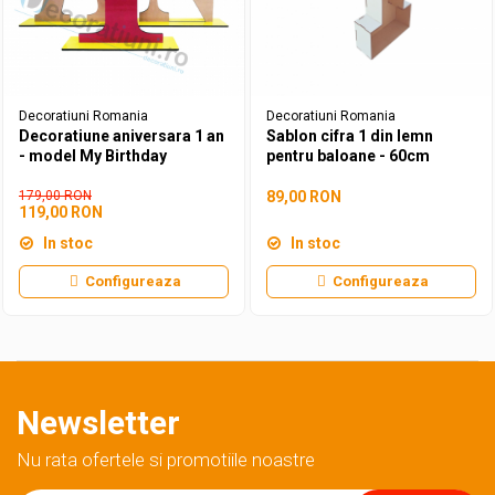
Decoratiuni aniversare diverse copii
Cutii pentru poze si stick usb botez
Panouri si rame decor botez
Candy bar botez
Decoratiuni botez diverse
Decoratiuni Romania
Decoratiuni Romania
Decoratiune aniversara 1 an
Sablon cifra 1 din lemn
- model My Birthday
pentru baloane - 60cm
179,00 RON
89,00 RON
119,00 RON
In stoc
In stoc
Configureaza
Configureaza
Newsletter
Nu rata ofertele si promotiile noastre