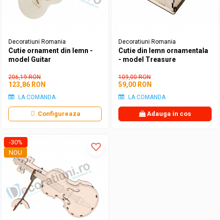
Decoratiuni Romania
Decoratiuni Romania
Cutie ornament din lemn -
Cutie din lemn ornamentala
model Guitar
- model Treasure
206,19 RON
109,00 RON
123,86 RON
59,00 RON
LA COMANDA
LA COMANDA
Configureaza
Adauga in cos
-30%
NOU