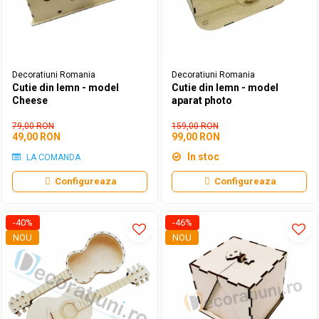
Decoratiuni aniversare diverse copii
Cutii pentru poze si stick usb botez
Panouri si rame decor botez
Candy bar botez
Decoratiuni botez diverse
Decoratiuni Romania
Decoratiuni Romania
Cutie din lemn - model
Cutie din lemn - model
Cheese
aparat photo
79,00 RON
159,00 RON
49,00 RON
99,00 RON
In stoc
LA COMANDA
Configureaza
Configureaza
-40%
-46%
NOU
NOU