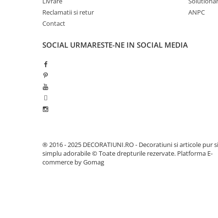
Livrare
Solutionare
Cutii pentru album foto
Reclamatii si retur
ANPC
Cutii album foto 30x30cm nunta
Contact
Decoratiuni copii
SOCIAL
URMARESTE-NE IN SOCIAL MEDIA
Decoratiuni camera copii
Solutii depozitare pentru copii
Mobilier camera copii
Jucarii si jocuri
Umerase copii
Accesorii birou copii
Organizatoare birou copii
Decoratiuni aniversare copii
® 2016 - 2025 DECORATIUNI.RO - Decoratiuni si articole pur s
simplu adorabile © Toate drepturile rezervate.
Platforma E-
Nume copii
commerce by Gomag
Litere copii
Cifre copii
Cake toppers copii
Cutii cadou copii