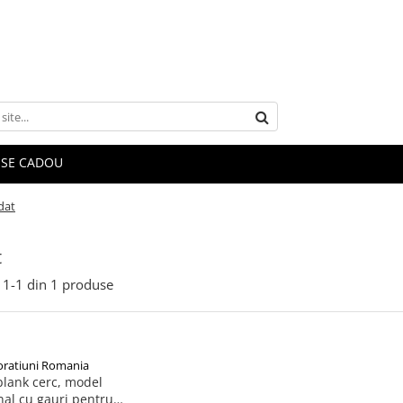
SE CADOU
dat
t
1-
1
din
1
produse
oratiuni Romania
blank cerc, model
onal cu gauri pentru