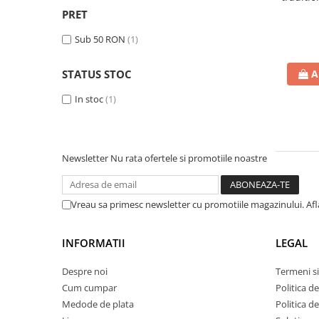
Cutii dar botez
b
PRET
Guestbook botez
Sub 50 RON
(1)
Cutii pentru poze si stick usb botez
Panouri si rame decor botez
STATUS STOC
A
Candy bar botez
Decoratiuni botez diverse
In stoc
(1)
Cutii
Cutii decorative
Cutii decorative tip cos
Newsletter
Nu rata ofertele si promotiile noastre
Cutii decorative simple
Cutii decorative diverse
Vreau sa primesc newsletter cu promotiile magazinului. Af
Cutii si rafturi sticle alcool
Rafturi si suporti sticle de vin
INFORMATII
LEGAL
Cutii whisky
Cutii ocazii speciale
Despre noi
Termeni si
Cum cumpar
Politica d
Cutii cadou Craciun
Medode de plata
Politica d
Cutii cadou Paste