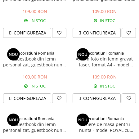
- model cu flori
- model we do
109,00 RON
109,00 RON
IN STOC
IN STOC
CONFIGUREAZA
CONFIGUREAZA
Decoratiuni Romania
Decoratiuni Romania
NOU
NOU
Guestbook din lemn
Album foto din lemn gravat
personalizat, guestbook nunta
laser, format A4 - model
- model maini
aparat foto
109,00 RON
109,00 RON
IN STOC
IN STOC
CONFIGUREAZA
CONFIGUREAZA
Decoratiuni Romania
Decoratiuni Romania
NOU
NOU
Guestbook din lemn
Numere de masa pentru
personalizat, guestbook nunta
nunta - model ROYAL cu
- model caleasca
suport