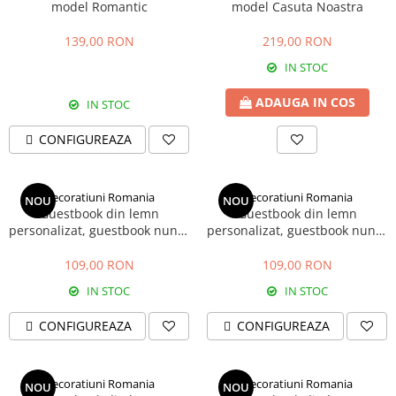
model Romantic
model Casuta Noastra
139,00 RON
219,00 RON
IN STOC
ADAUGA IN COS
IN STOC
CONFIGUREAZA
Decoratiuni Romania
Decoratiuni Romania
NOU
NOU
Guestbook din lemn
Guestbook din lemn
personalizat, guestbook nunta
personalizat, guestbook nunta
- model ramura cu flori si
- model romantic weeding
candele agatate
109,00 RON
109,00 RON
IN STOC
IN STOC
CONFIGUREAZA
CONFIGUREAZA
Decoratiuni Romania
Decoratiuni Romania
NOU
NOU