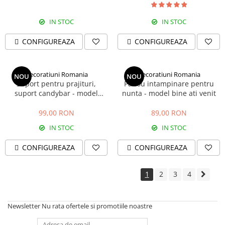
IN STOC
IN STOC
CONFIGUREAZA
CONFIGUREAZA
Decoratiuni Romania
Decoratiuni Romania
NOU
NOU
Suport pentru prajituri,
Panou intampinare pentru
suport candybar - model
nunta - model bine ati venit
unicorn
99,00 RON
89,00 RON
IN STOC
IN STOC
CONFIGUREAZA
CONFIGUREAZA
1
2
3
4
Newsletter
Nu rata ofertele si promotiile noastre