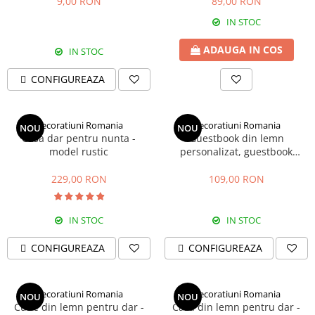
9,00 RON
89,00 RON
Decoratiuni aniversare diverse
copii
Cutii pentru poze si stick usb botez
IN STOC
Panouri si rame decor botez
ADAUGA IN COS
IN STOC
Candy bar botez
Decoratiuni botez diverse
CONFIGUREAZA
Decoratiuni Romania
Decoratiuni Romania
NOU
NOU
Casa dar pentru nunta -
Guestbook din lemn
model rustic
personalizat, guestbook
coperti - model ramura cu
flori si fluturi
229,00 RON
109,00 RON
IN STOC
IN STOC
CONFIGUREAZA
CONFIGUREAZA
Decoratiuni Romania
Decoratiuni Romania
NOU
NOU
Cutie din lemn pentru dar -
Casa din lemn pentru dar -