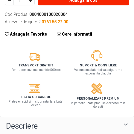
Adauga in cos
Cod Produs:
0004000100020004
Ai nevoie de ajutor?
0761 55 22 00
Adauga la Favorite
Cere informatii
SUPORT & CONSILIERE
TRANSPORT GRATUIT
Va suntem alaturi si va asiguram o
Pentru comenzi mai mari de 500 ron
experienta placuta
PLATA CU CARDUL
PERSONALIZARE PREMIUM
Plateste rapid si in siguranta, fara batai
Iti personalizam produsele exact cum iti
de cap
doresti
Descriere