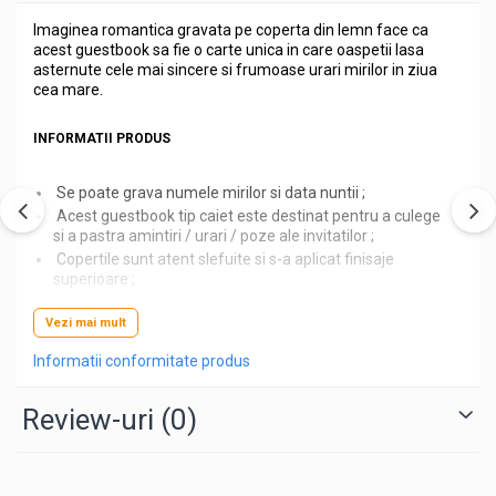
Imaginea romantica gravata pe coperta din lemn face ca
acest guestbook sa fie o carte unica in care oaspetii lasa
asternute cele mai sincere si frumoase urari mirilor in ziua
cea mare.
INFORMATII PRODUS
Se poate grava numele mirilor si data nuntii ;
Acest guestbook tip caiet este destinat pentru a culege
si a pastra amintiri / urari / poze ale invitatilor ;
Copertile sunt atent slefuite si s-a aplicat finisaje
superioare ;
Dimensiune: Lungime - 31cm / Latime - 22,3cm -
pentru coli A4 ;
Vezi mai mult
Materiale folosite: Lemn, hartie cartonata 180-200g,
Informatii conformitate produs
inele din metal, sfoara din canepa, bait ;
Culoare: natur, vintage ;
Review-uri
Grosime material/lemn folosit: 4mm ;
(0)
Produsul din imagini este natur.
BINE DE STIUT