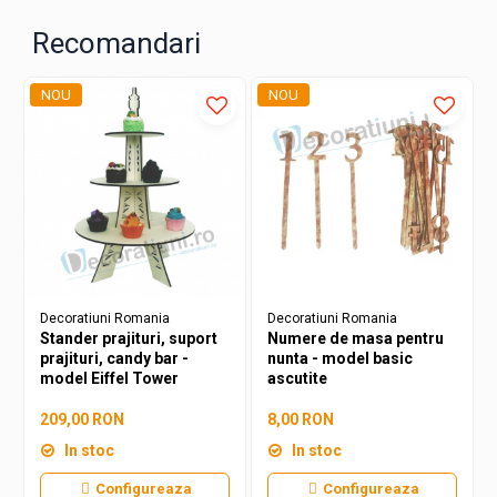
Produsul este realizat in atelierul nostru. Placile
Recomandari
lemnoase au o suprafata uniforma si folosim lemn de
calitate clasa A.
Lucrand cu lemn stratificat/masiv, nuanta si textura
NOU
NOU
data de fiecare bloc de lemn poate fi diferita fata de
cea prezentata in imagini.
Nodurile mai mici de 2.5 cm in diametru nu sunt
considerate defect.
Produsul poate contine erori de dimensiune intre 1-
10mm.
Decoratiuni Romania
Decoratiuni Romania
Stander prajituri, suport
Numere de masa pentru
prajituri, candy bar -
nunta - model basic
model Eiffel Tower
ascutite
209,00 RON
8,00 RON
In stoc
In stoc
Configureaza
Configureaza