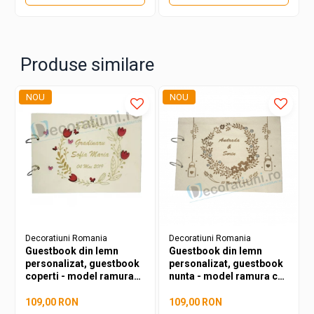
Produse similare
NOU
NOU
Decoratiuni Romania
Decoratiuni Romania
Guestbook din lemn
Guestbook din lemn
personalizat, guestbook
personalizat, guestbook
coperti - model ramura
nunta - model ramura cu
cu flori si fluturi
flori si candele agatate
109,00 RON
109,00 RON