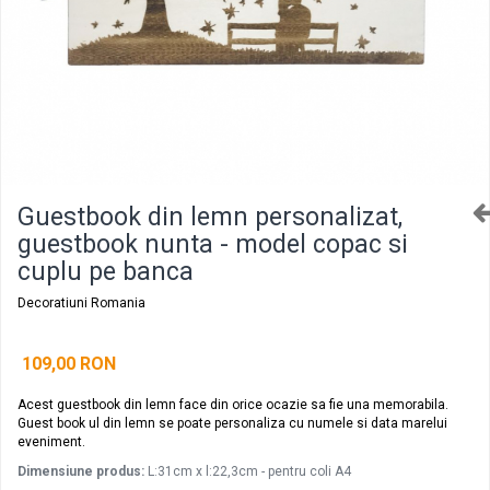
Decoratiuni aniversare diverse copii
Cutii pentru poze si stick usb botez
Panouri si rame decor botez
Candy bar botez
Decoratiuni botez diverse
Guestbook din lemn personalizat,
guestbook nunta - model copac si
cuplu pe banca
Decoratiuni Romania
109,00 RON
Acest guestbook din lemn face din orice ocazie sa fie una memorabila.
Guest book ul din lemn se poate personaliza cu numele si data marelui
eveniment.
Dimensiune produs:
L:31cm x l:22,3cm - pentru coli A4