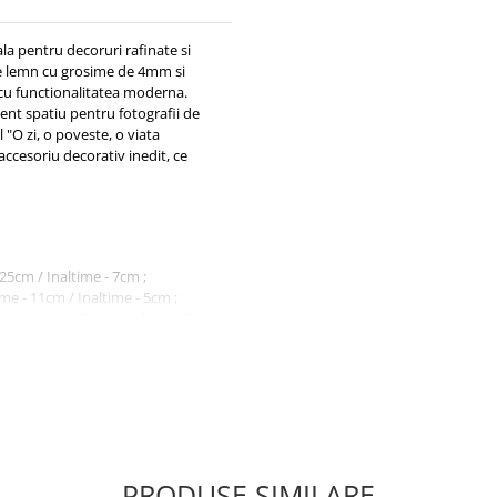
la pentru decoruri rafinate si
 de lemn cu grosime de 4mm si
e cu functionalitatea moderna.
nt spatiu pentru fotografii de
 "O zi, o poveste, o viata
 accesoriu decorativ inedit, ce
25cm / Inaltime - 7cm ;
e - 11cm / Inaltime - 5cm ;
 Latime - 3.5cm / Inaltime - 5cm
e baza de apa ;
PRODUSE SIMILARE