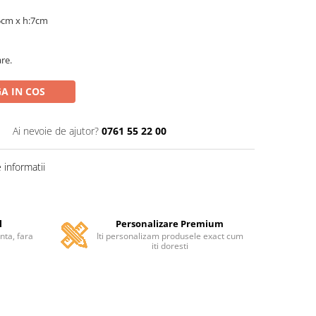
25cm x h:7cm
are.
A IN COS
Ai nevoie de ajutor?
0761 55 22 00
informatii
l
Personalizare Premium
anta, fara
Iti personalizam produsele exact cum
iti doresti