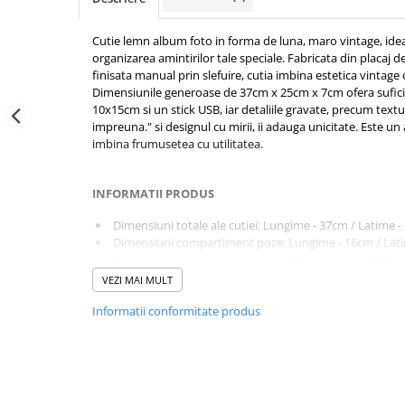
Cutii pentru album foto
Cutie lemn album foto in forma de luna, maro vintage, idea
Cutii album foto 30x30cm nunta
organizarea amintirilor tale speciale. Fabricata din placaj
Decoratiuni copii
finisata manual prin slefuire, cutia imbina estetica vintag
Decoratiuni camera copii
Dimensiunile generoase de 37cm x 25cm x 7cm ofera suficie
10x15cm si un stick USB, iar detaliile gravate, precum textul
Solutii depozitare pentru copii
impreuna." si designul cu mirii, ii adauga unicitate. Este un
Mobilier camera copii
imbina frumusetea cu utilitatea.
Jucarii si jocuri
Umerase copii
INFORMATII PRODUS
Accesorii birou copii
Dimensiuni totale ale cutiei: Lungime - 37cm / Latime - 
Organizatoare birou copii
Dimensiuni compartiment poze: Lungime - 16cm / Latim
Dimensiuni compartiment stick USB: Lungime - 10.5cm /
Decoratiuni aniversare copii
;
VEZI MAI MULT
Nume copii
Materiale folosite: Lemn, adeziv pentru lemn, vopsea p
Informatii conformitate produs
Grosime material/lemn folosit: 4mm ;
Litere copii
Culoare: rosu vintage ;
Cifre copii
Capacitate de 200 fotografii .
Cake toppers copii
BINE DE STIUT
Cutii cadou copii