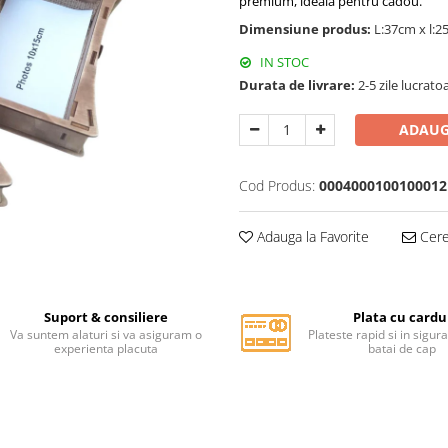
premium, ideala pentru cadou.
Dimensiune produs:
L:37cm x l:
IN STOC
Durata de livrare:
2-5 zile lucrato
ADAUG
Cod Produs:
0004000100100012
Adauga la Favorite
Cere 
Suport & consiliere
Plata cu cardu
Va suntem alaturi si va asiguram o
Plateste rapid si in sigur
experienta placuta
batai de cap