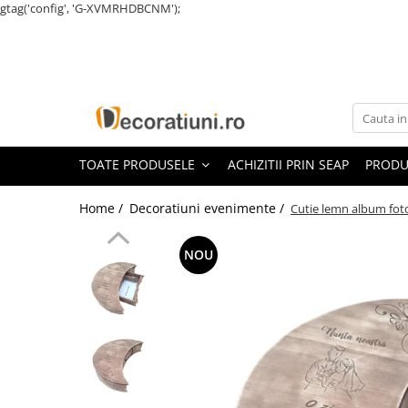
gtag('config', 'G-XVMRHDBCNM');
Toate Produsele
Decoratiuni evenimente
Decoratiuni nunta
Numere de masa nunta
TOATE PRODUSELE
ACHIZITII PRIN SEAP
PRODU
Cutii dar nunta
Guestbook nunta
Home /
Decoratiuni evenimente /
Cutie lemn album foto
Cutii pentru stick usb nunta
Cutii pentru poze si stick usb nunta
NOU
Cutii verighete
Marturii nunta
Panouri si rame decor nunta
Candy bar nunta
Decoratiuni botez
Numere de masa botez