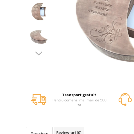
Cutii dar botez
Guestbook botez
Cutii pentru poze si stick usb botez
Panouri si rame decor botez
Candy bar botez
Decoratiuni botez diverse
Cutii
Cutii decorative
Cutii decorative tip cos
Cutii decorative simple
Cutii decorative diverse
Cutii si rafturi sticle alcool
Transport gratuit
Rafturi si suporti sticle de vin
Pentru comenzi mai mari de 500
ron
Cutii whisky
Cutii ocazii speciale
Cutii cadou Craciun
Cutii cadou Paste
Review-uri
(0)
Descriere