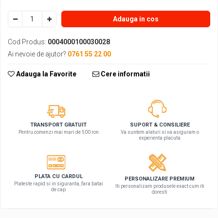
Adauga in cos
Cod Produs:
0004000100030028
Ai nevoie de ajutor?
0761 55 22 00
Adauga la Favorite
Cere informatii
SUPORT & CONSILIERE
TRANSPORT GRATUIT
Va suntem alaturi si va asiguram o
Pentru comenzi mai mari de 500 ron
experienta placuta
PLATA CU CARDUL
PERSONALIZARE PREMIUM
Plateste rapid si in siguranta, fara batai
Iti personalizam produsele exact cum iti
de cap
doresti