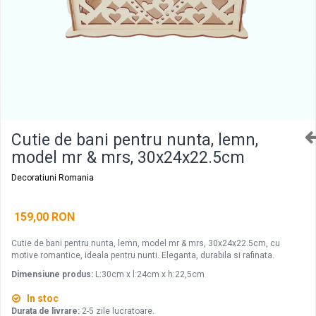
Decoratiuni aniversare diverse copii
Cutii pentru poze si stick usb botez
Panouri si rame decor botez
Candy bar botez
Decoratiuni botez diverse
Cutie de bani pentru nunta, lemn,
model mr & mrs, 30x24x22.5cm
Decoratiuni Romania
159,00 RON
Cutie de bani pentru nunta, lemn, model mr & mrs, 30x24x22.5cm, cu
motive romantice, ideala pentru nunti. Eleganta, durabila si rafinata.
Dimensiune produs:
L:30cm x l:24cm x h:22,5cm
In stoc
Durata de livrare:
2-5 zile lucratoare.