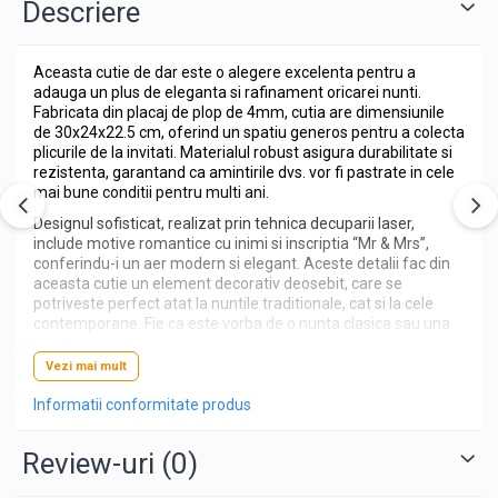
Descriere
Aceasta cutie de dar este o alegere excelenta pentru a
adauga un plus de eleganta si rafinament oricarei nunti.
Fabricata din placaj de plop de 4mm, cutia are dimensiunile
de 30x24x22.5 cm, oferind un spatiu generos pentru a colecta
plicurile de la invitati. Materialul robust asigura durabilitate si
rezistenta, garantand ca amintirile dvs. vor fi pastrate in cele
mai bune conditii pentru multi ani.
Designul sofisticat, realizat prin tehnica decuparii laser,
include motive romantice cu inimi si inscriptia “Mr & Mrs”,
conferindu-i un aer modern si elegant. Aceste detalii fac din
aceasta cutie un element decorativ deosebit, care se
potriveste perfect atat la nuntile traditionale, cat si la cele
contemporane. Fie ca este vorba de o nunta clasica sau una
moderna, aceasta cutie de dar va impresiona prin
rafinamentul si stilul sau.
Vezi mai mult
Informatii conformitate produs
INFORMATII PRODUS
Review-uri
(0)
Dimensiune: Lungime - 30cm / Latime - 24cm /
Inaltime - 22,5cm ;