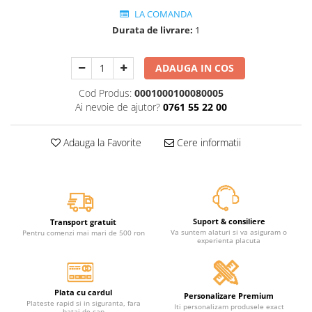
LA COMANDA
Durata de livrare:
1
ADAUGA IN COS
Cod Produs:
0001000100080005
Ai nevoie de ajutor?
0761 55 22 00
Adauga la Favorite
Cere informatii
Suport & consiliere
Transport gratuit
Va suntem alaturi si va asiguram o
Pentru comenzi mai mari de 500 ron
experienta placuta
Plata cu cardul
Personalizare Premium
Plateste rapid si in siguranta, fara
Iti personalizam produsele exact
batai de cap