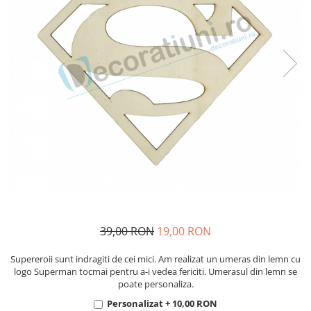
Decoratiuni aniversare diverse
copii
Cutii pentru poze si stick usb botez
Panouri si rame decor botez
Candy bar botez
Decoratiuni botez diverse
39,00 RON
19,00 RON
Supereroii sunt indragiti de cei mici. Am realizat un umeras din lemn cu
logo Superman tocmai pentru a-i vedea fericiti. Umerasul din lemn se
poate personaliza.
Personalizat + 10,00 RON