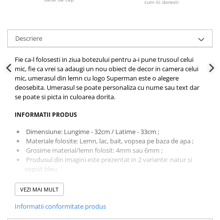
cum iti doresti
Descriere
Fie ca-l folosesti in ziua botezului pentru a-i pune trusoul celui
mic, fie ca vrei sa adaugi un nou obiect de decor in camera celui
mic, umerasul din lemn cu logo Superman este o alegere
deosebita. Umerasul se poate personaliza cu nume sau text dar
se poate si picta in culoarea dorita.
INFORMATII PRODUS
Dimensiune: Lungime - 32cm / Latime - 33cm ;
Materiale folosite: Lemn, lac, bait, vopsea pe baza de apa ;
Grosime material/lemn folosit: 4mm sau 6mm ;
Produsul din imagini este prezentat in 2 variante: natur si
vopsit bleu.
BINE DE STIUT
VEZI MAI MULT
Culoare: natur, se poate da cu lac/lac cu sclipici, se poate
Informatii conformitate produs
baitui in mai multe nuante sau se poate vopsi in culoarea