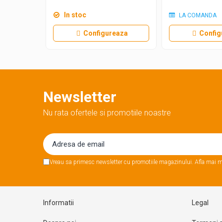
In stoc
LA COMANDA
Configureaza
Config
Newsletter
Nu rata ofertele si promotiile noastre
Vreau sa primesc newsletter cu promotiile magazinului. Afla mai m
Informatii
Legal