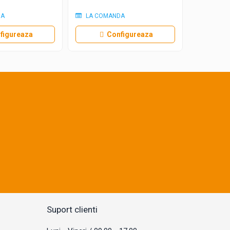
29,00 RON
In stoc
DA
LA COMANDA
figureaza
Configureaza
Suport clienti