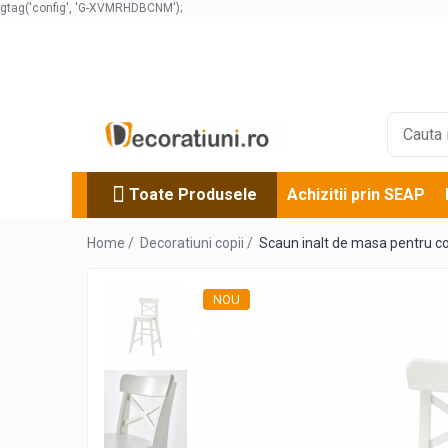
gtag('config', 'G-XVMRHDBCNM');
Toate Produsele
Decoratiuni evenimente
Decoratiuni nunta
Numere de masa nunta
Cutii dar nunta
Toate Produsele
Achizitii prin SEAP
Guestbook nunta
Cutii pentru stick usb nunta
Home /
Decoratiuni copii /
Scaun inalt de masa pentru cop
Cutii pentru poze si stick usb nunta
Cutii verighete
NOU
Marturii nunta
Panouri si rame decor nunta
Candy bar nunta
Decoratiuni botez
Numere de masa botez