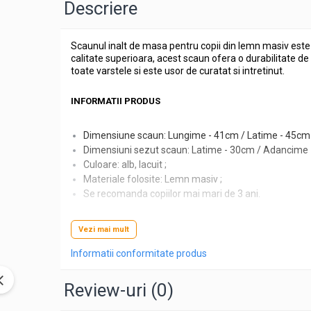
Descriere
Cutii pentru album foto
Cutii album foto 30x30cm nunta
Scaunul inalt de masa pentru copii din lemn masiv este a
Decoratiuni copii
calitate superioara, acest scaun ofera o durabilitate de 
Decoratiuni camera copii
toate varstele si este usor de curatat si intretinut.
Solutii depozitare pentru copii
INFORMATII PRODUS
Mobilier camera copii
Jucarii si jocuri
Dimensiune scaun: Lungime - 41cm / Latime - 45cm /
Umerase copii
Dimensiuni sezut scaun: Latime - 30cm / Adancime -
Accesorii birou copii
Culoare: alb, lacuit ;
Materiale folosite: Lemn masiv ;
Organizatoare birou copii
Se recomanda copiilor mai mari de 3 ani.
Decoratiuni aniversare copii
BINE DE STIUT
Nume copii
Vezi mai mult
Litere copii
Informatii conformitate produs
Intretinere: Se poate sterge usor cu o laveta/carp
Cifre copii
Contraindicatii:
NU
se tine langa dispozitive care emi
Cake toppers copii
Review-uri
(0)
Cutii cadou copii