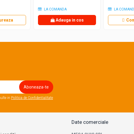
LA COMANDA
LA COMAN
ureaza
Adauga in cos
Con
ulte in
Politica de Confidentialitate
Date comerciale