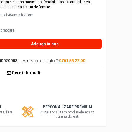
opii din lemn masiv - confortabil, stabil si durabil. Ideal
au sa ia masa alaturi de familie.
m x l:45cm x h:77cm
ucratoare.
Adauga in cos
00020008
Ai nevoie de ajutor?
0761 55 22 00
Cere informatii
L
PERSONALIZARE PREMIUM
nta, fara
Iti personalizam produsele exact
cum iti doresti