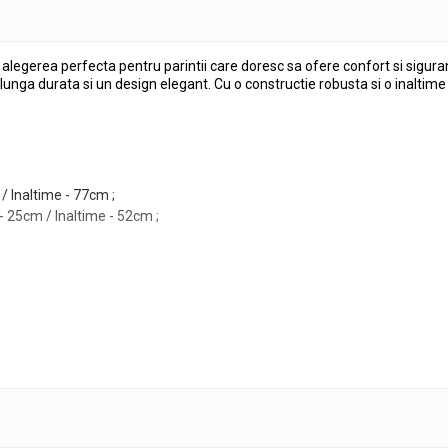
legerea perfecta pentru parintii care doresc sa ofere confort si siguran
lunga durata si un design elegant. Cu o constructie robusta si o inaltime 
 Inaltime - 77cm ;
 25cm / Inaltime - 52cm ;
a semiumeda.
t caldura, ce poate aprinde lemnul din care este confectionat produsul.