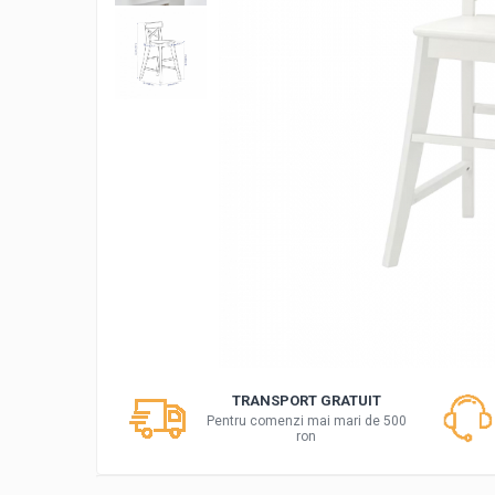
Cutii dar botez
Guestbook botez
Cutii pentru poze si stick usb botez
Panouri si rame decor botez
Candy bar botez
Decoratiuni botez diverse
Cutii
Cutii decorative
Cutii decorative tip cos
Cutii decorative simple
Cutii decorative diverse
Cutii si rafturi sticle alcool
Rafturi si suporti sticle de vin
Cutii whisky
TRANSPORT GRATUIT
Cutii ocazii speciale
Pentru comenzi mai mari de 500
ron
Cutii cadou Craciun
Cutii cadou Paste