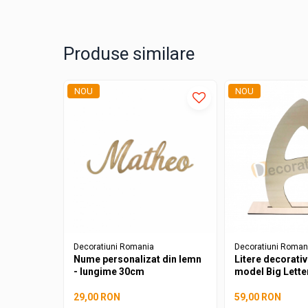
Decoratiuni aniversare diverse copii
Decoratiuni ocazii speciale
Decoratiuni Craciun
Produse similare
Cutii cadou Craciun
Globuri Craciun
NOU
NOU
Decoratiuni Paste
Decoratiuni masa Paste
Cutii cadou Paste
Craft & Hobby
Baze-Blankuri Tematice
Craciun
Martisor
Baze Crosetat si Brodat
Decoratiuni Romania
Decoratiuni Roman
Crosetat
Nume personalizat din lemn
Litere decorativ
Brodat
- lungime 30cm
model Big Lette
Baze-Blankuri Diverse
29,00 RON
59,00 RON
Fluturi-Pasari-Animale