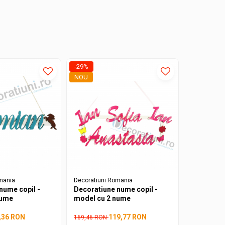
-29%
-34%
NOU
NOU
mania
Decoratiuni Romania
Decoratiun
nume copil -
Decoratiune nume copil -
Suport di
nume
model cu 2 nume
pensule -
Holder
,36 RON
119,77 RON
169,46 RON