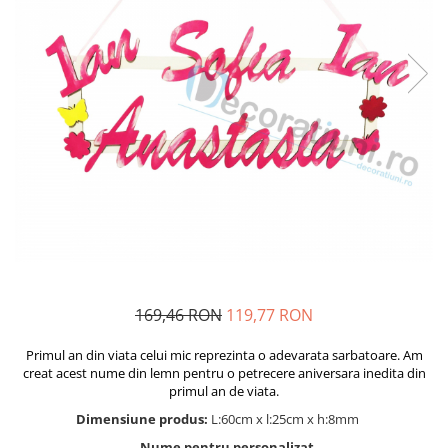
Decoratiuni aniversare diverse
copii
Cutii pentru poze si stick usb botez
Panouri si rame decor botez
Candy bar botez
Decoratiuni botez diverse
169,46 RON
119,77 RON
Primul an din viata celui mic reprezinta o adevarata sarbatoare. Am
creat acest nume din lemn pentru o petrecere aniversara inedita din
primul an de viata.
Dimensiune produs:
L:60cm x l:25cm x h:8mm
Nume pentru personalizat