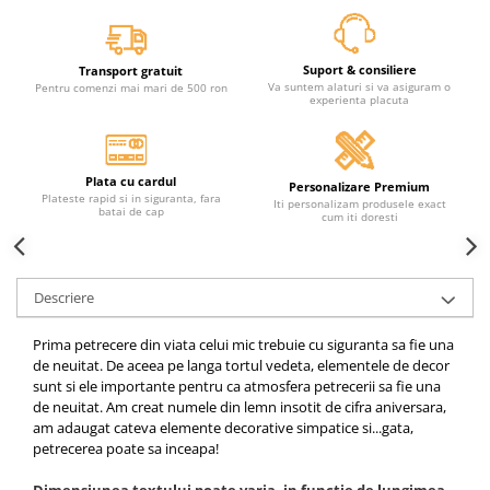
Suport & consiliere
Transport gratuit
Va suntem alaturi si va asiguram o
Pentru comenzi mai mari de 500 ron
experienta placuta
Plata cu cardul
Personalizare Premium
Plateste rapid si in siguranta, fara
Iti personalizam produsele exact
batai de cap
cum iti doresti
Descriere
Prima petrecere din viata celui mic trebuie cu siguranta sa fie una
de neuitat. De aceea pe langa tortul vedeta, elementele de decor
sunt si ele importante pentru ca atmosfera petrecerii sa fie una
de neuitat. Am creat numele din lemn insotit de cifra aniversara,
am adaugat cateva elemente decorative simpatice si...gata,
petrecerea poate sa inceapa!
Dimensiunea textului poate varia, in functie de lungimea