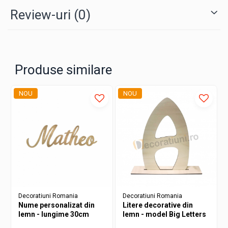
Review-uri
(0)
Intretinere:
- Se spală la maşină la max. 40°C, program pentru rufe
delicate.
- Nu înălbi.
Produse similare
- Nu usca la uscător.
- Nu călca.
NOU
NOU
- Nu curăța chimic.
Decoratiuni Romania
Decoratiuni Romania
Nume personalizat din
Litere decorative din
lemn - lungime 30cm
lemn - model Big Letters