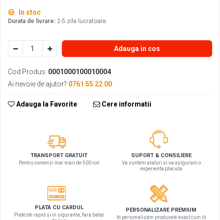
In stoc
Durata de livrare:
2-5 zile lucratoare.
Adauga in cos
Cod Produs:
0001000100010004
Ai nevoie de ajutor?
0761 55 22 00
Adauga la Favorite
Cere informatii
SUPORT & CONSILIERE
TRANSPORT GRATUIT
Va suntem alaturi si va asiguram o
Pentru comenzi mai mari de 500 ron
experienta placuta
PLATA CU CARDUL
PERSONALIZARE PREMIUM
Plateste rapid si in siguranta, fara batai
Iti personalizam produsele exact cum iti