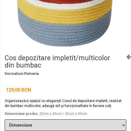
Decoratiuni aniversare diverse copii
Cutii pentru poze si stick usb botez
Panouri si rame decor botez
Candy bar botez
Decoratiuni botez diverse
Cos depozitare impletit/multicolor
din bumbac
Decoratiuni Romania
129,00 RON
Organizează-ți spațiul cu eleganță! Cosul de depozitare impletit, realizat
din bumbac multicolor, adaugă stil și funcționalitate în fiecare colț.
Dimensiune produs:
20cm x 20cm / 30cm x 30cm