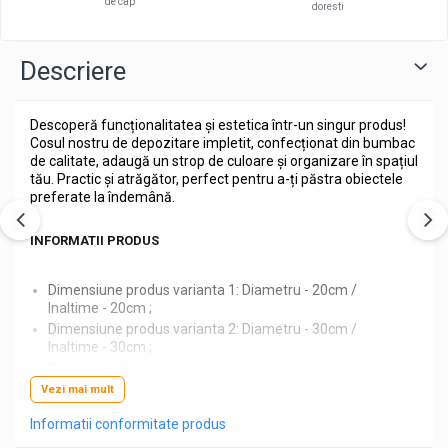
de cap
doresti
Descriere
Descoperă funcționalitatea și estetica într-un singur produs!
Cosul nostru de depozitare impletit, confecționat din bumbac
de calitate, adaugă un strop de culoare și organizare în spațiul
tău. Practic și atrăgător, perfect pentru a-ți păstra obiectele
preferate la îndemână.
INFORMATII PRODUS
Dimensiune produs varianta 1: Diametru - 20cm /
Inaltime - 20cm ;
Dimensiune produs varianta 2: Diametru - 30cm /
Inaltime - 30cm ;
Culoare: multicolor ;
Materiale folosite: Coş: 100% bumbac / Fir cusut: 100%
Vezi mai mult
poliester ;
Informatii conformitate produs
BINE DE STIUT