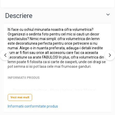
Descriere
Iti face cu ochiul minunata noastra cifra volumetrica?
Organizezi o sedinta foto pentru cel mic si cauti un decor
spectaculos? Nimic mai simpli: cifra volumetrica din lemn
este decoratiunea perfecta pentru orice petrecere si nu
numai. Alege-o in nuanta preferata, adauga-i detalii inedite
cum ar fi flori sau orice alt accesoriu care fac ca aceasta
decoratiune sa arate FABULOS! In plus, cifra volumetrica din
lemn poate fi folosita ca si carte de oaspeti, unde cei dragi se
pot semna si isi pot lasa cele mai frumoase ganduri.
INFORMATII PRODUS
Dimensiune: Inaltime - 40cm / latime - intre 15cm si
30cm, in functie de fiecare litera ;
Vezi mai mult
Materiale folosite: Lemn, lac, bait, vopsea pe baza de
apa, adeziv pentru lemn ;
Informatii conformitate produs
Grosime material/lemn folosit: 4mm ;