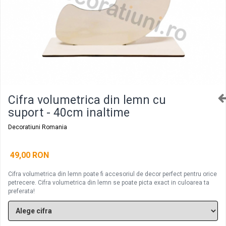
Decoratiuni aniversare diverse copii
Cutii pentru poze si stick usb botez
Panouri si rame decor botez
Candy bar botez
Decoratiuni botez diverse
Cifra volumetrica din lemn cu
suport - 40cm inaltime
Decoratiuni Romania
49,00 RON
Cifra volumetrica din lemn poate fi accesoriul de decor perfect pentru orice
petrecere. Cifra volumetrica din lemn se poate picta exact in culoarea ta
preferata!