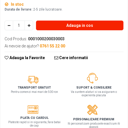
In stoc
Durata de livrare:
2-5 zile lucratoare.
Adauga in cos
Cod Produs:
0001000200030003
Ai nevoie de ajutor?
0761 55 22 00
Adauga la Favorite
Cere informatii
SUPORT & CONSILIERE
TRANSPORT GRATUIT
Va suntem alaturi si va asiguram o
Pentru comenzi mai mari de 500 ron
experienta placuta
PLATA CU CARDUL
PERSONALIZARE PREMIUM
Plateste rapid si in siguranta, fara batai
Iti personalizam produsele exact cum iti
de cap
doresti