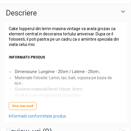
Descriere
Cake topperul din lemn masina vintage va arata grozav ca
element central in decorarea tortului aniversar. Dupa ce il
folosesti, il poti pastra pe un cadru ca o amintire speciala din
viata celui mic.
INFORMATII PRODUS
Dimensiune: Lungime - 20cm / Latime - 20cm ;
Materiale folosite: Lemn, lac, bait, vopsea pe baza de
apa ;
Grosime material/lemn folosit: 4mm ;
Produsul din imagini este vopsit bleu.
BINE DE STIUT
Vezi mai mult
Informatii conformitate produs
Culoare: natur, se poate da cu lac/lac cu sclipici, se
poate baitui in mai multe nuante sau se poate vopsi in
culoarea dorita.