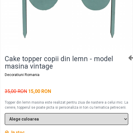
Decoratiuni aniversare diverse copii
Cutii pentru poze si stick usb botez
Panouri si rame decor botez
Candy bar botez
Decoratiuni botez diverse
Cake topper copii din lemn - model
masina vintage
Decoratiuni Romania
35,00 RON
15,00 RON
Topper din lemn masina este realizat pentru ziua de nastere a celui mic. La
cerere, topperul se poate picta si personaliza in ton cu tematica petrecerii.
In stoc