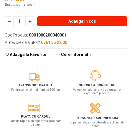
Durata de livrare:
1
Adauga in cos
Cod Produs:
0001000200040001
Ai nevoie de ajutor?
0761 55 22 00
Adauga la Favorite
Cere informatii
SUPORT & CONSILIERE
TRANSPORT GRATUIT
Va suntem alaturi si va asiguram o
Pentru comenzi mai mari de 500 ron
experienta placuta
PLATA CU CARDUL
PERSONALIZARE PREMIUM
Plateste rapid si in siguranta, fara batai
Iti personalizam produsele exact cum iti
de cap
doresti