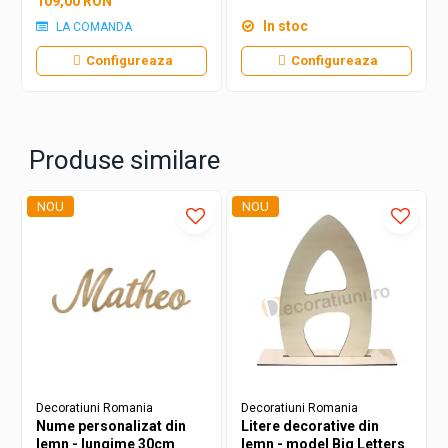
109,00 RON
optiunile pe care le poate alege cumparatorul din
pagina fiecarui produs.
In stoc
LA COMANDA
Pretul initial de pe site este pentru varianta natur
(basic/blank) al produsului, fara
Configureaza
Configureaza
vopsea/lac/bait/personalizare etc.
Produse similare
NOU
NOU
Decoratiuni Romania
Decoratiuni Romania
Nume personalizat din
Litere decorative din
lemn - lungime 30cm
lemn - model Big Letters