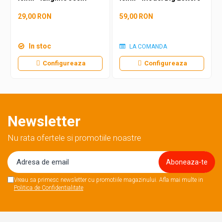
29,00 RON
59,00 RON
In stoc
LA COMANDA
Configureaza
Configureaza
Newsletter
Nu rata ofertele si promotiile noastre
Vreau sa primesc newsletter cu promotiile magazinului. Afla mai multe in
Politica de Confidentialitate