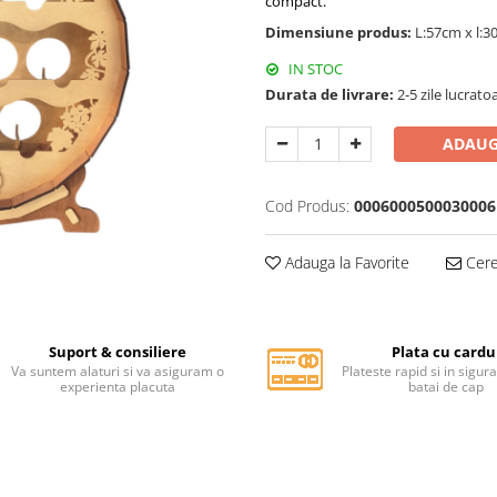
compact.
Dimensiune produs:
L:57cm x l:
IN STOC
Durata de livrare:
2-5 zile lucrato
ADAUG
Cod Produs:
0006000500030006
Adauga la Favorite
Cere 
Suport & consiliere
Plata cu cardu
Va suntem alaturi si va asiguram o
Plateste rapid si in sigur
experienta placuta
batai de cap