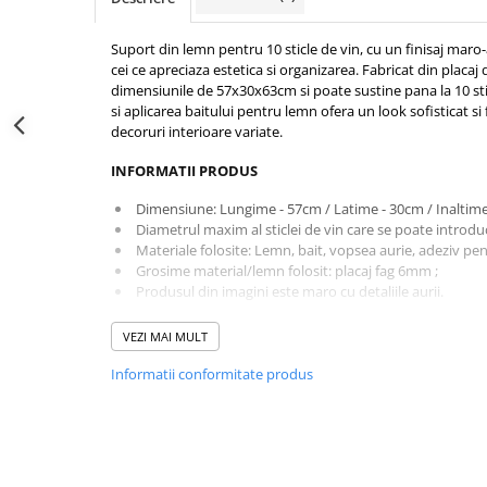
Cutii pentru album foto
Suport din lemn pentru 10 sticle de vin, cu un finisaj maro-
Cutii album foto 30x30cm nunta
cei ce apreciaza estetica si organizarea. Fabricat din placa
Decoratiuni copii
dimensiunile de 57x30x63cm si poate sustine pana la 10 sticl
Decoratiuni camera copii
si aplicarea baitului pentru lemn ofera un look sofisticat si
decoruri interioare variate.
Solutii depozitare pentru copii
Mobilier camera copii
INFORMATII PRODUS
Jucarii si jocuri
Dimensiune: Lungime - 57cm / Latime - 30cm / Inaltime
Umerase copii
Diametrul maxim al sticlei de vin care se poate introdu
Materiale folosite: Lemn, bait, vopsea aurie, adeziv pen
Accesorii birou copii
Grosime material/lemn folosit: placaj fag 6mm ;
Organizatoare birou copii
Produsul din imagini este maro cu detaliile aurii.
Decoratiuni aniversare copii
BINE DE STIUT
VEZI MAI MULT
Nume copii
Sticlele de vin nu sunt incluse in pret, sunt doar
Informatii conformitate produs
Litere copii
Produsul este realizat in atelierul nostru. Placile lemn
Cifre copii
folosim lemn de calitate clasa A.
Lucrand cu lemn stratificat/masiv, nuanta si textura d
Cake toppers copii
fi diferita fata de cea prezentata in imagini.
Cutii cadou copii
Nodurile mai mici de 2.5 cm in diametru nu sunt consid