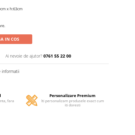
30cm x h:63cm
are.
A IN COS
Ai nevoie de ajutor?
0761 55 22 00
informatii
l
Personalizare Premium
anta, fara
Iti personalizam produsele exact cum
iti doresti