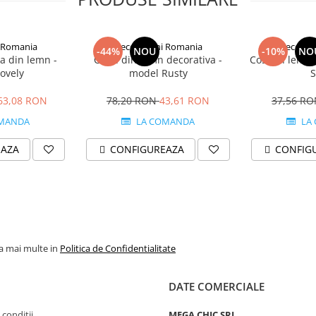
0mm.
 Romania
Decoratiuni Romania
Decorat
-44%
NOU
-10%
NO
va din lemn -
Cutie din lemn decorativa -
Cos din lemn 
ovely
model Rusty
S
63,08 RON
78,20 RON
43,61 RON
37,56 R
MANDA
LA COMANDA
LA
EAZA
CONFIGUREAZA
CONFIG
la mai multe in
Politica de Confidentialitate
DATE COMERCIALE
 conditii
MEGA CHIC SRL