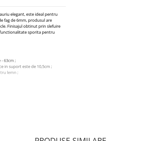
auriu elegant, este ideal pentru
j de fag de 6mm, produsul are
e. Finisajul obtinut prin slefuire
 functionalitate sporita pentru
 - 63cm ;
ce in suport este de 10,5cm ;
tru lemn ;
 pentru prezentare.
oase au o suprafata uniforma si
ata de fiecare bloc de lemn poate
erate defect.
PRODUSE SIMILARE