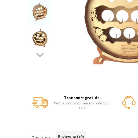
Cutii dar botez
Guestbook botez
Cutii pentru poze si stick usb botez
Panouri si rame decor botez
Candy bar botez
Decoratiuni botez diverse
Cutii
Cutii decorative
Cutii decorative tip cos
Cutii decorative simple
Cutii decorative diverse
Cutii si rafturi sticle alcool
Transport gratuit
Rafturi si suporti sticle de vin
Pentru comenzi mai mari de 500
ron
Cutii whisky
Cutii ocazii speciale
Cutii cadou Craciun
Cutii cadou Paste
Review-uri
(0)
Descriere