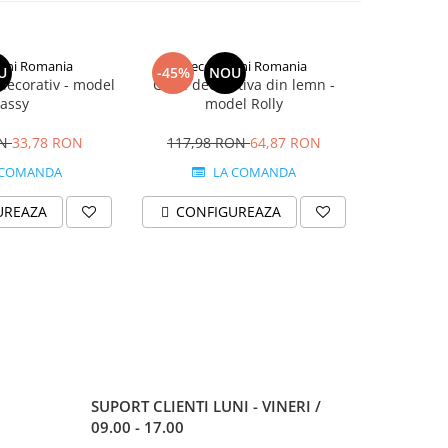
iuni Romania
Decoratiuni Romania
Deco
U
-45%
NOU
-36%
decorativ - model
Cutie decorativa din lemn -
Cutia din
assy
model Rolly
forma de
ON
33,78 RON
117,98 RON
64,87 RON
99,26
 COMANDA
LA COMANDA
UREAZA
CONFIGUREAZA
CONF
SUPORT CLIENTI
LUNI - VINERI /
09.00 - 17.00