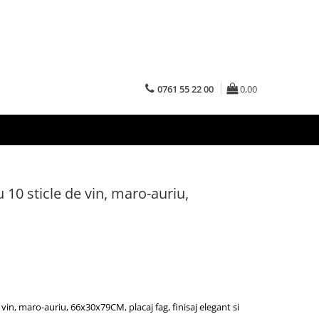
0761 55 22 00
0,00
 10 sticle de vin, maro-auriu,
vin, maro-auriu, 66x30x79CM, placaj fag, finisaj elegant si