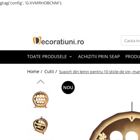
gtag('config', 'G-XVMRHDBCNM');
Toate Produsele
Decoratiuni evenimente
Decoratiuni nunta
Numere de masa nunta
TOATE PRODUSELE
ACHIZITII PRIN SEAP
PRODU
Cutii dar nunta
Guestbook nunta
Home /
Cutii /
Suport din lemn pentru 10 sticle de vin, m
Cutii pentru stick usb nunta
Cutii pentru poze si stick usb nunta
NOU
Cutii verighete
Marturii nunta
Panouri si rame decor nunta
Candy bar nunta
Decoratiuni botez
Numere de masa botez