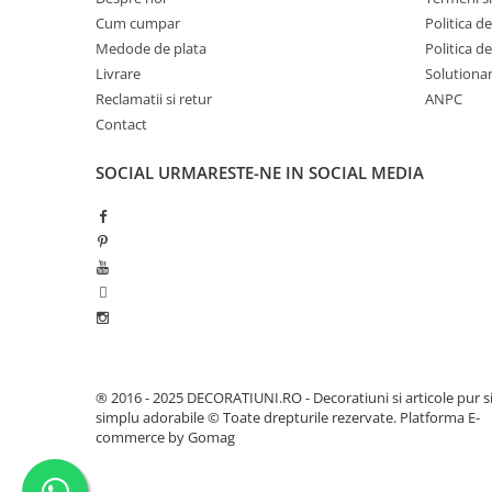
Fluturi-Pasari-Animale
Cum cumpar
Politica d
Medode de plata
Politica d
Livrare
Solutionare
Reclamatii si retur
ANPC
Contact
SOCIAL
URMARESTE-NE IN SOCIAL MEDIA
® 2016 - 2025 DECORATIUNI.RO - Decoratiuni si articole pur s
simplu adorabile © Toate drepturile rezervate.
Platforma E-
commerce by Gomag