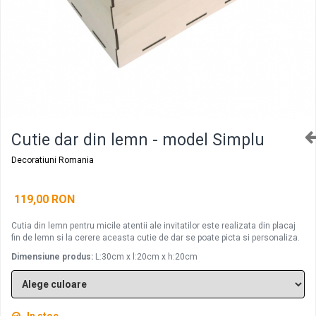
Decoratiuni aniversare diverse copii
Cutii pentru poze si stick usb botez
Panouri si rame decor botez
Candy bar botez
Decoratiuni botez diverse
Cutie dar din lemn - model Simplu
Decoratiuni Romania
119,00 RON
Cutia din lemn pentru micile atentii ale invitatilor este realizata din placaj
fin de lemn si la cerere aceasta cutie de dar se poate picta si personaliza.
Dimensiune produs:
L:30cm x l:20cm x h:20cm