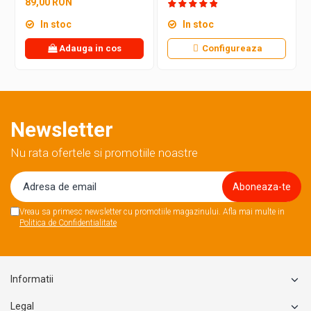
89,00 RON
In stoc
In stoc
Pretul initial poate creste in functie de finisajele si
optiunile pe care le poate alege cumparatorul din
Adauga in cos
Configureaza
pagina fiecarui produs.
Pretul initial de pe site este pentru varianta natur
(basic/blank) al produsului, fara
vopsea/lac/bait/personalizare etc.
Newsletter
Nu rata ofertele si promotiile noastre
Vreau sa primesc newsletter cu promotiile magazinului. Afla mai multe in
Politica de Confidentialitate
Informatii
Legal