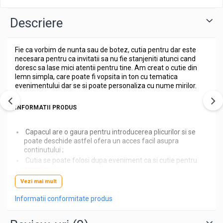
Descriere
Fie ca vorbim de nunta sau de botez, cutia pentru dar este
necesara pentru ca invitatii sa nu fie stanjeniti atunci cand
doresc sa lase mici atentii pentru tine. Am creat o cutie din
lemn simpla, care poate fi vopsita in ton cu tematica
evenimentului dar se si poate personaliza cu nume mirilor.
INFORMATII PRODUS
Capacul are o gaura pentru introducerea plicurilor si se
poate deschide astfel ofera un acces facil asupra
continutului ;
Cutia se poate folosi dupa eveniment ca si cutie pentru
amintiri ;
Cutia este atent slefuita si aplicat finisaje superioare ;
Vezi mai mult
Dimensiune: Lungime - 30cm / Latime - 20cm /
Informatii conformitate produs
Inaltime - 20cm ;
Culoare: natur, auriu, argintiu, roz, bleu, alb, aspect
invechit (maro sters) ;