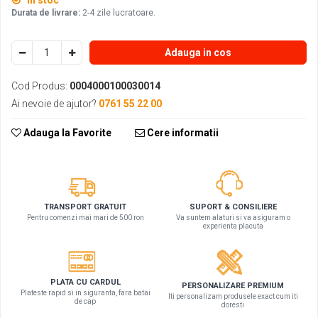
In stoc
Durata de livrare:
2-4 zile lucratoare.
Adauga in cos
Cod Produs:
0004000100030014
Ai nevoie de ajutor?
0761 55 22 00
Adauga la Favorite
Cere informatii
SUPORT & CONSILIERE
TRANSPORT GRATUIT
Va suntem alaturi si va asiguram o
Pentru comenzi mai mari de 500 ron
experienta placuta
PLATA CU CARDUL
PERSONALIZARE PREMIUM
Plateste rapid si in siguranta, fara batai
Iti personalizam produsele exact cum iti
de cap
doresti