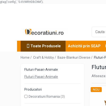
gtag('config', 'G-XVMRHDBCNM');
Toate Produsele
Decoratiuni evenimente
Decoratiuni nunta
Numere de masa nunta
Cutii dar nunta
Toate Produsele
Achizitii prin SEAP
Guestbook nunta
Cutii pentru stick usb nunta
Home /
Craft & Hobby /
Baze-Blankuri Diverse /
Fluturi
Cutii pentru poze si stick usb nunta
Flutu
Fluturi-Pasari-Animale
Cutii verighete
Afiseaza:
Marturii nunta
Fluturi-Pasari-Animale
Panouri si rame decor nunta
Candy bar nunta
Producatori
NOU
Decoratiuni botez
Decoratiuni Romania
(3)
Numere de masa botez