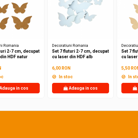
ni Romania
Decoratiuni Romania
Decorati
uturi 2-7 cm, decupat
Set 7 fluturi 2-7 cm, decupat
Set 7 fl
 din HDF natur
cu laser din HDF alb
cu laser
N
6,00 RON
5,50 RO
oc
In stoc
In st
Adauga in cos
Adauga in cos