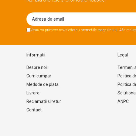
Cutii pentru album foto
Cutii album foto 30x30cm nunta
Decoratiuni copii
Decoratiuni camera copii
Vreau sa primesc newsletter cu promotiile magazinului. Afla mai m
Solutii depozitare pentru copii
Mobilier camera copii
Informatii
Legal
Jucarii si jocuri
Umerase copii
Despre noi
Termeni si
Accesorii birou copii
Cum cumpar
Politica d
Organizatoare birou copii
Medode de plata
Politica 
Decoratiuni aniversare copii
Livrare
Solutionar
Nume copii
Reclamatii si retur
ANPC
Litere copii
Contact
Cifre copii
Cake toppers copii
Cutii cadou copii