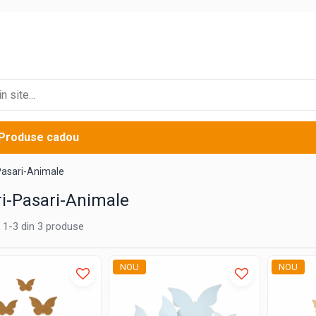
Produse cadou
-Pasari-Animale
ri-Pasari-Animale
1-
3
din
3
produse
NOU
NOU