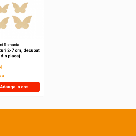
uni Romania
uturi 2-7 cm, decupat
 din placaj
N
oc
Adauga in cos