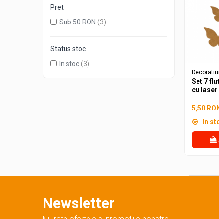
Cutii dar botez
Pret
Guestbook botez
Sub 50 RON
(3)
Cutii pentru poze si stick usb botez
Panouri si rame decor botez
Status stoc
Candy bar botez
In stoc
(3)
Decoratiuni botez diverse
Decoratiu
Cutii
Set 7 fl
cu laser
Cutii decorative
Cutii decorative tip cos
5,50 RO
Cutii decorative simple
In st
Cutii decorative diverse
Cutii si rafturi sticle alcool
Rafturi si suporti sticle de vin
Cutii whisky
Cutii ocazii speciale
Newsletter
Cutii cadou Craciun
Cutii cadou Paste
Nu rata ofertele si promotiile noastre